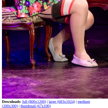
Downloads
:
full (800x1200)
|
large (683x1024)
|
medium
(200x300)
|
thumbnail (67x100)