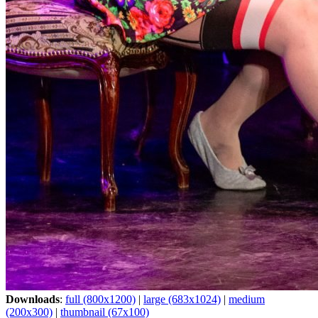
Downloads
:
full (800x1200)
|
large (683x1024)
|
medium
(200x300)
|
thumbnail (67x100)