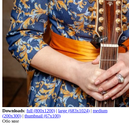
Downloads
:
full (800x1200)
|
large (683x1024)
|
medium
(200x300)
|
thumbnail (67x100)
Обо мне