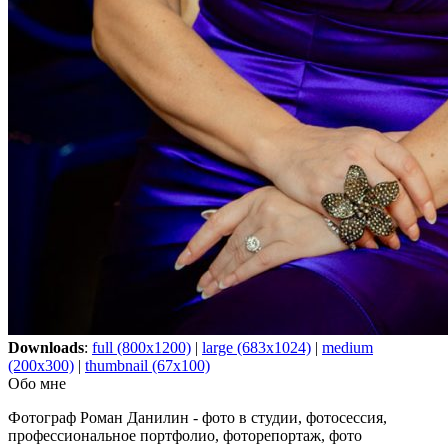
Downloads
:
full (800x1200)
|
large (683x1024)
|
medium
(200x300)
|
thumbnail (67x100)
Обо мне
Фотограф Роман Данилин - фото в студии, фотосессия,
профессиональное портфолио, фоторепортаж, фото