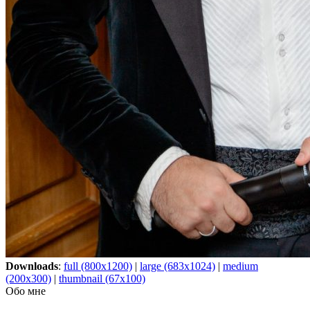
Downloads
:
full (800x1200)
|
large (683x1024)
|
medium
(200x300)
|
thumbnail (67x100)
Обо мне