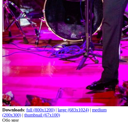
Downloads
:
full (800x1200)
|
large (683x1024)
|
medium
(200x300)
|
thumbnail (67x100)
Обо мне