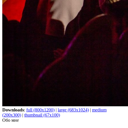
Downloads
:
full (800x1200)
|
large (683x1024)
|
medium
(200x300)
|
thumbnail (67x100)
Обо мне