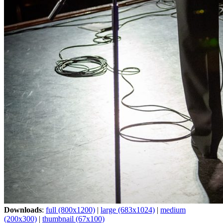
Downloads
:
full (800x1200)
|
large (683x1024)
|
medium
(200x300)
|
thumbnail (67x100)