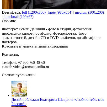
Downloads
:
full (1200x800)
|
large (980x654)
|
medium (300x200)
|
thumbnail (100x67)
Обо мне
Фотограф Роман Данилин - фото в студии, фотосессия,
профессиональное портфолио, фоторепортаж, фото
знаменитостей, дизайн CD и DVD альбомов, дизайн афиш и
постеров.
Красивые и увлекательные видеоклипы
Контакты:
Телефон: +7 906 768-48-68
e-mail: video@romandanilin.ru
Свежие публикации
Дизайн обложки Екатерина Шаврина «Люблю тебя, моя
Россия!»