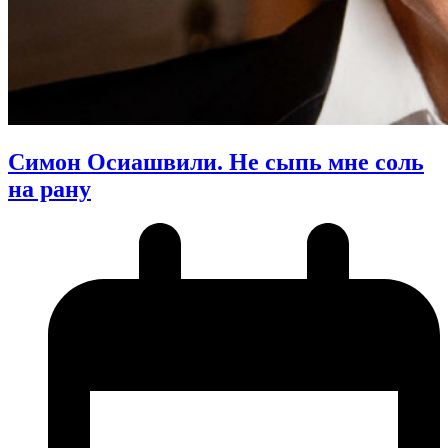
Симон Осиашвили. Не сыпь мне соль
на рану