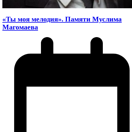
«Ты моя мелодия». Памяти Муслима
Магомаева