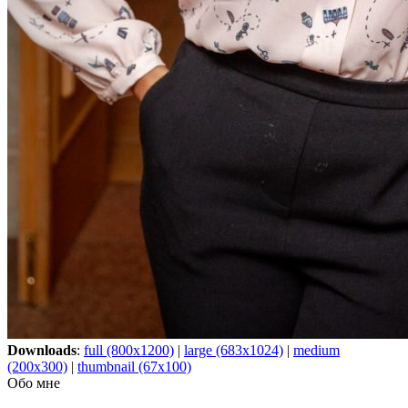
Downloads
:
full (800x1200)
|
large (683x1024)
|
medium
(200x300)
|
thumbnail (67x100)
Обо мне