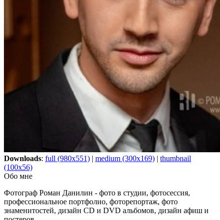
Downloads
:
full (980x551)
|
medium (300x169)
|
thumbnail
(100x56)
Обо мне
Фотограф Роман Данилин - фото в студии, фотосессия,
профессиональное портфолио, фоторепортаж, фото
знаменитостей, дизайн CD и DVD альбомов, дизайн афиш и
постеров.