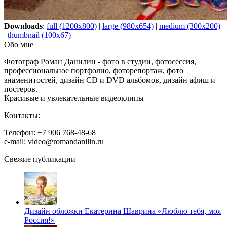
Downloads
:
full (1200x800)
|
large (980x654)
|
medium (300x200)
|
thumbnail (100x67)
Обо мне
Фотограф Роман Данилин - фото в студии, фотосессия,
профессиональное портфолио, фоторепортаж, фото
знаменитостей, дизайн CD и DVD альбомов, дизайн афиш и
постеров.
Красивые и увлекательные видеоклипы
Контакты:
Телефон: +7 906 768-48-68
e-mail: video@romandanilin.ru
Свежие публикации
Дизайн обложки Екатерина Шаврина «Люблю тебя, моя
Россия!»