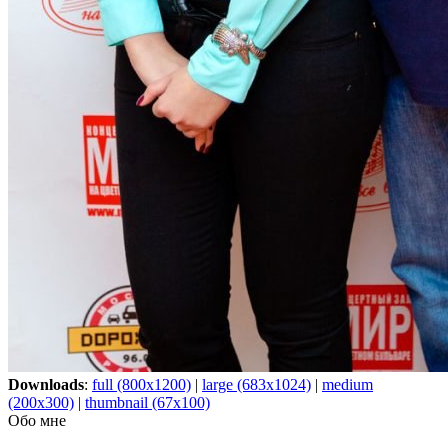
Downloads
:
full (800x1200)
|
large (683x1024)
|
medium
(200x300)
|
thumbnail (67x100)
Обо мне