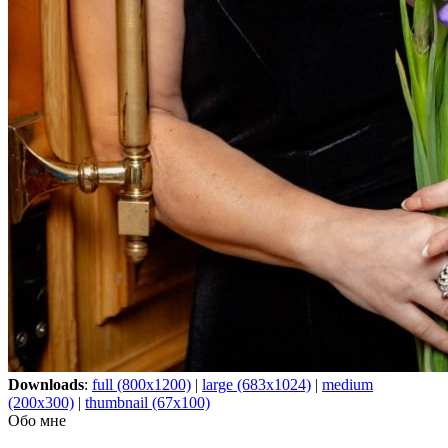
Downloads
:
full (800x1200)
|
large (683x1024)
|
medium
(200x300)
|
thumbnail (67x100)
Обо мне