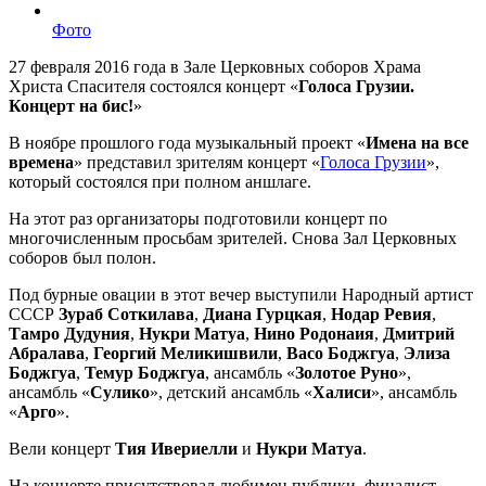
Фото
27 февраля 2016 года в Зале Церковных соборов Храма
Христа Спасителя состоялся концерт «
Голоса Грузии.
Концерт на бис!
»
В ноябре прошлого года музыкальный проект «
Имена на все
времена
» представил зрителям концерт «
Голоса Грузии
»,
который состоялся при полном аншлаге.
На этот раз организаторы подготовили концерт по
многочисленным просьбам зрителей.
Снова Зал Церковных
соборов был полон.
Под бурные овации в этот вечер выступили Народный артист
СССР
Зураб Соткилава
,
Диана Гурцкая
,
Нодар Ревия
,
Тамро Дудуния
,
Нукри Матуа
,
Нино Родонаия
,
Дмитрий
Абралава
,
Георгий Меликишвили
,
Васо Боджгуа
,
Элиза
Боджгуа
,
Темур Боджгуа
, ансамбль «
Золотое Руно
»,
ансамбль «
Сулико
», детский ансамбль «
Халиси
», ансамбль
«
Арго
».
Вели концерт
Тия Ивериелли
и
Нукри Матуа
.
На концерте присутствовал любимец публики, финалист