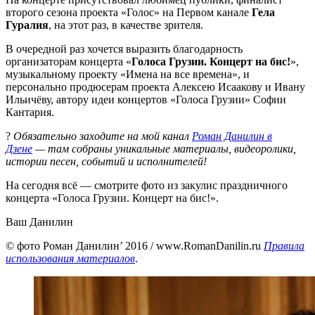
второго сезона проекта «Голос» на Первом канале
Гела
Гуралия
, на этот раз, в качестве зрителя.
В очередной раз хочется выразить благодарность
организаторам концерта «
Голоса Грузии. Концерт на бис!
»,
музыкальному проекту «Имена на все времена», и
персонально продюсерам проекта Алексею Исаакову и Ивану
Ильичёву, автору идеи концертов «Голоса Грузии» Софии
Кантария.
?
Обязательно заходите на мой канал
Роман Данилин в
Дзене
— там собраны уникальные материалы, видеоролики,
истории песен, событий и исполнителей!
На сегодня всё — смотрите фото из закулис праздничного
концерта «Голоса Грузии. Концерт на бис!».
Ваш Данилин
© фото Роман Данилин’ 2016
/ www.RomanDanilin.ru
Правила
использования материалов
.