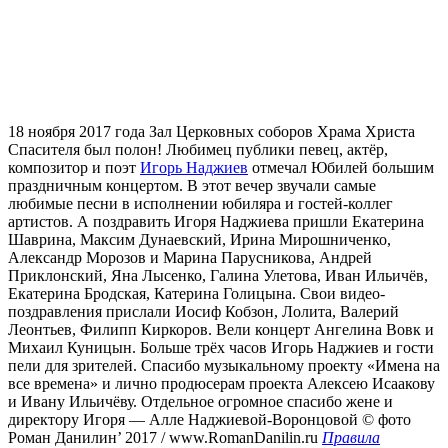
18 ноября 2017 года Зал Церковных соборов Храма Христа
Спасителя был полон! Любимец публики певец, актёр,
композитор и поэт
Игорь Наджиев
отмечал Юбилей большим
праздничным концертом. В этот вечер звучали самые
любимые песни в исполнении юбиляра и гостей-коллег
артистов. А поздравить Игоря Наджиева пришли Екатерина
Шаврина, Максим Дунаевский, Ирина Мирошниченко,
Александр Морозов и Марина Парусникова, Андрей
Приклонский, Яна Лысенко, Галина Улетова, Иван Ильичёв,
Екатерина Бродская, Катерина Голицына. Свои видео-
поздравления прислали Иосиф Кобзон, Лолита, Валерий
Леонтьев, Филипп Киркоров. Вели концерт Ангелина Вовк и
Михаил Куницын. Больше трёх часов Игорь Наджиев и гости
пели для зрителей. Спасибо музыкальному проекту «Имена на
все времена» и лично продюсерам проекта Алексею Исаакову
и Ивану Ильичёву. Отдельное огромное спасибо жене и
директору Игоря — Алле Наджиевой-Воронцовой © фото
Роман Данилин’ 2017 / www.RomanDanilin.ru
Правила