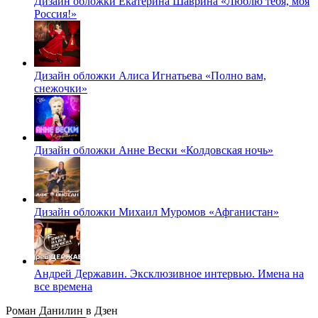
Дизайн обложки Екатерина Шаврина «Люблю тебя, моя
Россия!»
Дизайн обложки Алиса Игнатьева «Полно вам,
снежочки»
Дизайн обложки Анне Вески «Колдовская ночь»
Дизайн обложки Михаил Муромов «Афганистан»
Андрей Державин. Эксклюзивное интервью. Имена на
все времена
Роман Данилин в Дзен