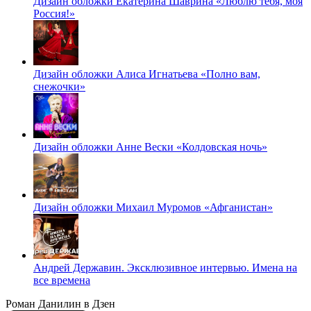
Дизайн обложки Екатерина Шаврина «Люблю тебя, моя
Россия!»
Дизайн обложки Алиса Игнатьева «Полно вам,
снежочки»
Дизайн обложки Анне Вески «Колдовская ночь»
Дизайн обложки Михаил Муромов «Афганистан»
Андрей Державин. Эксклюзивное интервью. Имена на
все времена
Роман Данилин в Дзен