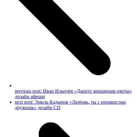
previous post:
Иван Ильичёв «Дарите женщинам цветы»
дизайн афиши
next post:
Эмиль Кадыров «Любовь, ты с ненавистью
дружишь» дизайн CD