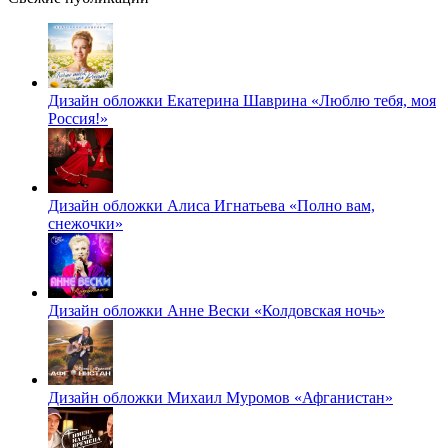
Дизайн обложки Екатерина Шаврина «Люблю тебя, моя
Россия!»
Дизайн обложки Алиса Игнатьева «Полно вам,
снежочки»
Дизайн обложки Анне Вески «Колдовская ночь»
Дизайн обложки Михаил Муромов «Афганистан»