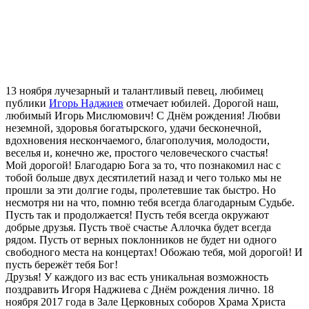
13 ноября лучезарный и талантливый певец, любимец
публики
Игорь Наджиев
отмечает юбилей. Дорогой наш,
любимый Игорь Мислюмович! С Днём рождения! Любви
неземной, здоровья богатырского, удачи бесконечной,
вдохновения нескончаемого, благополучия, молодости,
веселья и, конечно же, простого человеческого счастья!
Мой дорогой! Благодарю Бога за то, что познакомил нас с
тобой больше двух десятилетий назад и чего только мы не
прошли за эти долгие годы, пролетевшие так быстро. Но
несмотря ни на что, помню тебя всегда благодарным Судьбе.
Пусть так и продолжается! Пусть тебя всегда окружают
добрые друзья. Пусть твоё счастье Аллочка будет всегда
рядом. Пусть от верных поклонников не будет ни одного
свободного места на концертах! Обожаю тебя, мой дорогой! И
пусть бережёт тебя Бог!
Друзья! У каждого из вас есть уникальная возможность
поздравить Игоря Наджиева с Днём рождения лично. 18
ноября 2017 года в Зале Церковных соборов Храма Христа