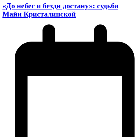
«До небес и бездн достану»: судьба
Майи Кристалинской