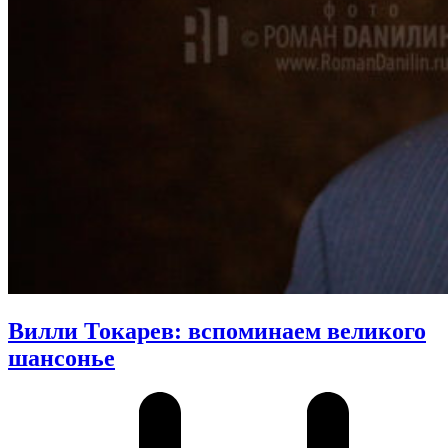
Вилли Токарев: вспоминаем великого
шансонье